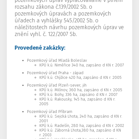
rozsahu zákona č.139/2002 Sb. o
pozemkových úpravách a pozemkových
úřadech a vyhlášky 545/2002 Sb. o
náležitostech návrhu pozemkových úprav ve
znění vyhl. č. 122/2007 Sb.
Provedené zakázky:
Pozemkový úřad Mladá Boleslav
KPÚ k.ú. Niměřice 340 ha, zapsáno d KN r. 2007
Pozemkový úřad Praha - západ
KPÚ k.ú. Chýžice 420 ha, zapsáno d KN r. 2005
Pozemkový úřad Plzeň-sever, jih
KPÚ k.ú. Milínov, 360 ha, zapsáno d KN r. 2005
KPÚ k.ú. Bohy, 336 ha, zapsáno d KN r. 2007
KPÚ k.ú. Rakousky, 145 ha, zapsáno d KN r.
2005
Pozemkový úřad Příbram
KPÚ k.ú. Sejcká Lhota, 240 ha, zapsáno d KN r.
2001
KPÚ k.ú. Radešín, 280 ha, zapsáno d KN r. 2002
KPÚ k.ú. Záborná Lhota,380 ha, zapsáno d KN
r. 2003