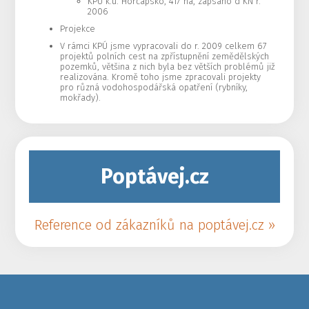
KPÚ k.ú. Horčápsko, 417 ha, zapsáno d KN r.
2006
Projekce
V rámci KPÚ jsme vypracovali do r. 2009 celkem 67
projektů polních cest na zpřístupnění zemědělských
pozemků, většina z nich byla bez větších problémů již
realizována. Kromě toho jsme zpracovali projekty
pro různá vodohospodářská opatření (rybníky,
mokřady).
Poptávej.cz
Reference od zákazníků na poptávej.cz »