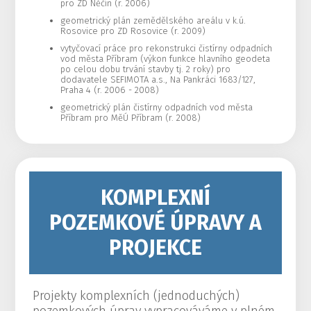
pro ZD Něčín (r. 2006)
geometrický plán zemědělského areálu v k.ú.
Rosovice pro ZD Rosovice (r. 2009)
vytyčovací práce pro rekonstrukci čistírny odpadních
vod města Příbram (výkon funkce hlavního geodeta
po celou dobu trvání stavby tj. 2 roky) pro
dodavatele SEFIMOTA a.s., Na Pankráci 1683/127,
Praha 4 (r. 2006 - 2008)
geometrický plán čistírny odpadních vod města
Příbram pro MěÚ Příbram (r. 2008)
KOMPLEXNÍ
POZEMKOVÉ ÚPRAVY A
PROJEKCE
Projekty komplexních (jednoduchých)
pozemkových úprav vypracováváme v plném