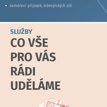
zaměření přípojek, inženýrských sítí
SLUŽBY
CO VŠE
PRO VÁS
RÁDI
UDĚLÁME