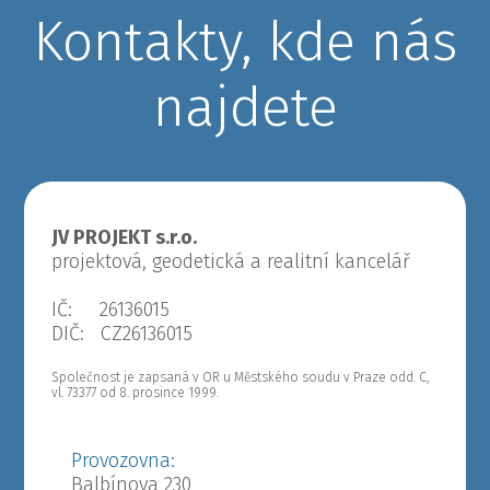
Kontakty, kde nás
najdete
JV PROJEKT s.r.o.
projektová, geodetická a realitní kancelář
IČ: 26136015
DIČ: CZ26136015
Společnost je zapsaná v OR u Městského soudu v Praze odd. C,
vl. 73377 od 8. prosince 1999.
Provozovna:
Balbínova 230