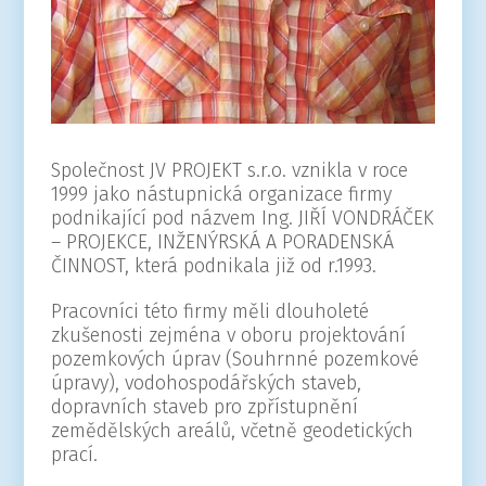
Společnost JV PROJEKT s.r.o. vznikla v roce
1999 jako nástupnická organizace firmy
podnikající pod názvem Ing. JIŘÍ VONDRÁČEK
– PROJEKCE, INŽENÝRSKÁ A PORADENSKÁ
ČINNOST, která podnikala již od r.1993.
Pracovníci této firmy měli dlouholeté
zkušenosti zejména v oboru projektování
pozemkových úprav (Souhrnné pozemkové
úpravy), vodohospodářských staveb,
dopravních staveb pro zpřístupnění
zemědělských areálů, včetně geodetických
prací.