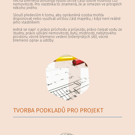
Věcná břemena umožňují využítí určité části užitné hodnoty cizí
nemovitosti. Pro vlastníka to znamená, že je omezen ve prospěch
někoho jiného.
Slouží především k tomu, aby oprávněná osoba mohla
disponovat nebo využívat určitou část majetku, i když není reálně
jeho vlastníkem.
Jedná se např. o právo průchodu a průjezdu, právo čerpat vodu ze
studny, právo užívání nemovitosti, bytu, místnosti, nebytového
prostoru, věcné břemeno vedení (inženýrských sítí), věcné
břemeno oprav a údržby.
TVORBA PODKLADŮ PRO PROJEKT