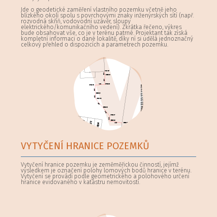
Jde o geodetické zaměření vlastního pozemku včetně jeho
blízkého okolí spolu s povrchovými znaky inženýrských sítí (např.
rozvodná skříň, vodovodní uzávěr, sloupy
elektrického/komunikačního vedení). Zkrátka řečeno, výkres
bude obsahovat vše, co je v terénu patrné. Projektant tak získá
kompletní informaci o dané lokalitě, díky ní si udělá jednoznačný
celkový přehled o dispozicích a parametrech pozemku.
VYTYČENÍ HRANICE POZEMKŮ
Vytyčení hranice pozemku je zeměměřickou činností, jejímž
výsledkem je označení polohy lomových bodů hranice v terénu.
Vytyčení se provádí podle geometrického a polohového určení
hranice evidovaného v katastru nemovitostí.