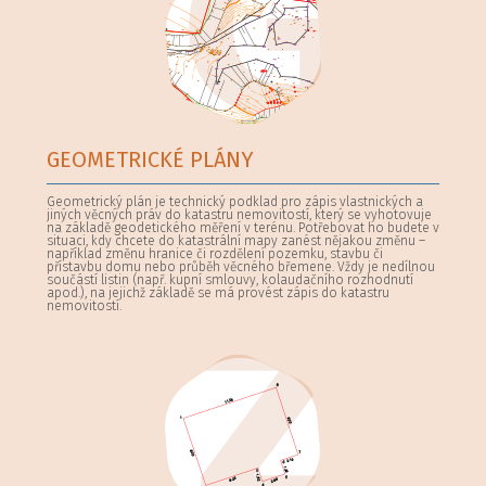
GEOMETRICKÉ PLÁNY
Geometrický plán je technický podklad pro zápis vlastnických a
jiných věcných práv do katastru nemovitostí, který se vyhotovuje
na základě geodetického měření v terénu. Potřebovat ho budete v
situaci, kdy chcete do katastrální mapy zanést nějakou změnu –
například změnu hranice či rozdělení pozemku, stavbu či
přístavbu domu nebo průběh věcného břemene. Vždy je nedílnou
součástí listin (např. kupní smlouvy, kolaudačního rozhodnutí
apod.), na jejichž základě se má provést zápis do katastru
nemovitostí.