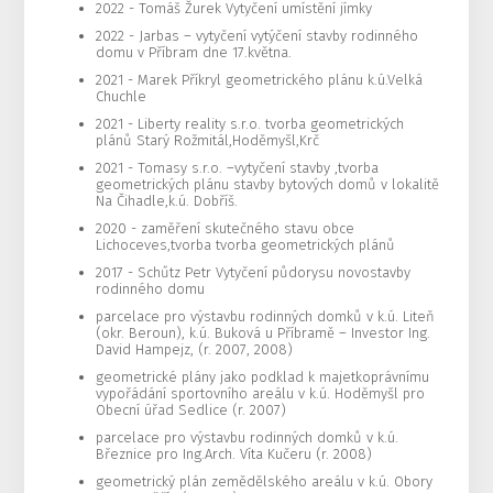
2022 - Tomáš Žurek Vytyčení umístění jímky
2022 - Jarbas – vytyčení vytýčení stavby rodinného
domu v Příbram dne 17.května.
2021 - Marek Příkryl geometrického plánu k.ú.Velká
Chuchle
2021 - Liberty reality s.r.o. tvorba geometrických
plánů Starý Rožmitál,Hoděmyšl,Krč
2021 - Tomasy s.r.o. –vytyčení stavby ,tvorba
geometrických plánu stavby bytových domů v lokalitě
Na Čihadle,k.ú. Dobříš.
2020 - zaměření skutečného stavu obce
Lichoceves,tvorba tvorba geometrických plánů
2017 - Schűtz Petr Vytyčení půdorysu novostavby
rodinného domu
parcelace pro výstavbu rodinných domků v k.ú. Liteň
(okr. Beroun), k.ú. Buková u Příbramě – Investor Ing.
David Hampejz, (r. 2007, 2008)
geometrické plány jako podklad k majetkoprávnímu
vypořádání sportovního areálu v k.ú. Hoděmyšl pro
Obecní úřad Sedlice (r. 2007)
parcelace pro výstavbu rodinných domků v k.ú.
Březnice pro Ing.Arch. Víta Kučeru (r. 2008)
geometrický plán zemědělského areálu v k.ú. Obory